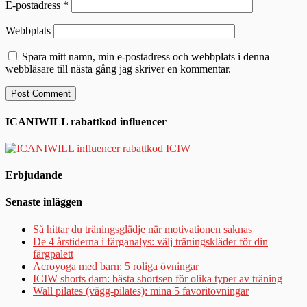
E-postadress
*
Webbplats
Spara mitt namn, min e-postadress och webbplats i denna
webbläsare till nästa gång jag skriver en kommentar.
ICANIWILL rabattkod influencer
Erbjudande
Senaste inläggen
Så hittar du träningsglädje när motivationen saknas
De 4 årstiderna i färganalys: välj träningskläder för din
färgpalett
Acroyoga med barn: 5 roliga övningar
ICIW shorts dam: bästa shortsen för olika typer av träning
Wall pilates (vägg-pilates): mina 5 favoritövningar