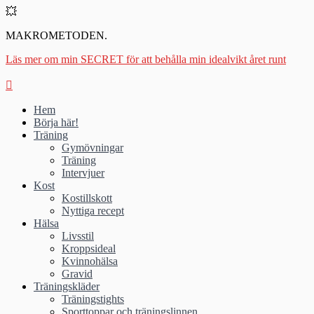
💥
MAKROMETODEN.
Läs mer om min SECRET för att behålla min idealvikt året runt
Hem
Börja här!
Träning
Gymövningar
Träning
Intervjuer
Kost
Kostillskott
Nyttiga recept
Hälsa
Livsstil
Kroppsideal
Kvinnohälsa
Gravid
Träningskläder
Träningstights
Sporttoppar och träningslinnen