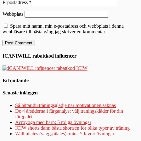
E-postadress
*
Webbplats
Spara mitt namn, min e-postadress och webbplats i denna
webbläsare till nästa gång jag skriver en kommentar.
ICANIWILL rabattkod influencer
Erbjudande
Senaste inläggen
Så hittar du träningsglädje när motivationen saknas
De 4 årstiderna i färganalys: välj träningskläder för din
färgpalett
Acroyoga med barn: 5 roliga övningar
ICIW shorts dam: bästa shortsen för olika typer av träning
Wall pilates (vägg-pilates): mina 5 favoritövningar