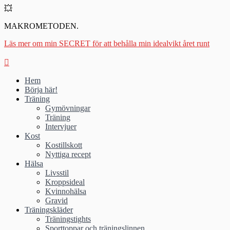
💥
MAKROMETODEN.
Läs mer om min SECRET för att behålla min idealvikt året runt
Hem
Börja här!
Träning
Gymövningar
Träning
Intervjuer
Kost
Kostillskott
Nyttiga recept
Hälsa
Livsstil
Kroppsideal
Kvinnohälsa
Gravid
Träningskläder
Träningstights
Sporttoppar och träningslinnen