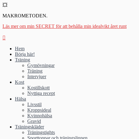
💥
MAKROMETODEN.
Läs mer om min SECRET för att behålla min idealvikt året runt
Hem
Börja här!
Träning
Gymövningar
Träning
Intervjuer
Kost
Kostillskott
Nyttiga recept
Hälsa
Livsstil
Kroppsideal
Kvinnohälsa
Gravid
Träningskläder
Träningstights
Sporttoppar och träningslinnen