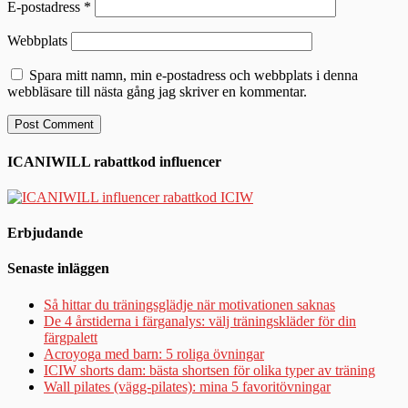
E-postadress
*
Webbplats
Spara mitt namn, min e-postadress och webbplats i denna
webbläsare till nästa gång jag skriver en kommentar.
ICANIWILL rabattkod influencer
Erbjudande
Senaste inläggen
Så hittar du träningsglädje när motivationen saknas
De 4 årstiderna i färganalys: välj träningskläder för din
färgpalett
Acroyoga med barn: 5 roliga övningar
ICIW shorts dam: bästa shortsen för olika typer av träning
Wall pilates (vägg-pilates): mina 5 favoritövningar