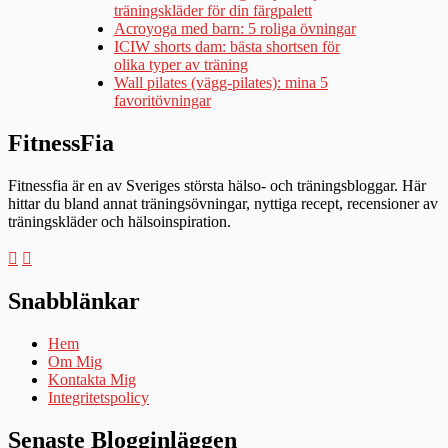
träningskläder för din färgpalett
Acroyoga med barn: 5 roliga övningar
ICIW shorts dam: bästa shortsen för
olika typer av träning
Wall pilates (vägg-pilates): mina 5
favoritövningar
FitnessFia
Fitnessfia är en av Sveriges största hälso- och träningsbloggar. Här
hittar du bland annat träningsövningar, nyttiga recept, recensioner av
träningskläder och hälsoinspiration.
Snabblänkar
Hem
Om Mig
Kontakta Mig
Integritetspolicy
Senaste Blogginläggen