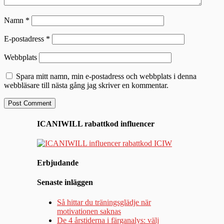
Namn
*
E-postadress
*
Webbplats
Spara mitt namn, min e-postadress och webbplats i denna
webbläsare till nästa gång jag skriver en kommentar.
ICANIWILL rabattkod influencer
Erbjudande
Senaste inläggen
Så hittar du träningsglädje när
motivationen saknas
De 4 årstiderna i färganalys: välj