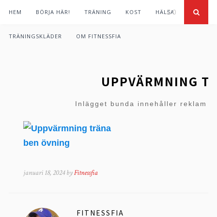
0
HEM
BÖRJA HÄR!
TRÄNING
KOST
HÄLSA
TRÄNINGSKLÄDER
OM FITNESSFIA
UPPVÄRMNING TR
Inlägget bunda innehåller reklam i
januari 18, 2024 by
Fitnessfia
FITNESSFIA