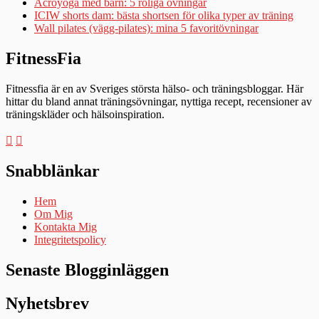
Acroyoga med barn: 5 roliga övningar
ICIW shorts dam: bästa shortsen för olika typer av träning
Wall pilates (vägg-pilates): mina 5 favoritövningar
FitnessFia
Fitnessfia är en av Sveriges största hälso- och träningsbloggar. Här
hittar du bland annat träningsövningar, nyttiga recept, recensioner av
träningskläder och hälsoinspiration.
Snabblänkar
Hem
Om Mig
Kontakta Mig
Integritetspolicy
Senaste Blogginläggen
Nyhetsbrev