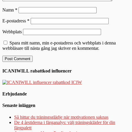
Namn
*
E-postadress
*
Webbplats
Spara mitt namn, min e-postadress och webbplats i denna
webbläsare till nästa gång jag skriver en kommentar.
ICANIWILL rabattkod influencer
Erbjudande
Senaste inläggen
Så hittar du träningsglädje när motivationen saknas
De 4 årstiderna i färganalys: välj träningskläder för din
färgpalett