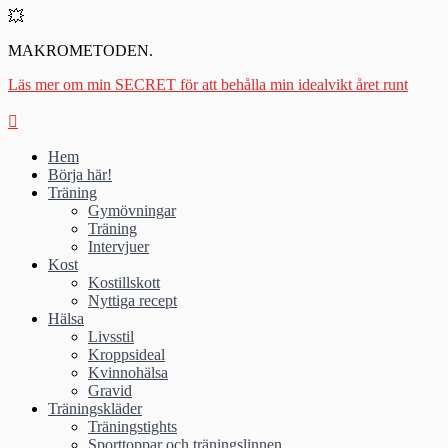
💥
MAKROMETODEN.
Läs mer om min SECRET för att behålla min idealvikt året runt
Hem
Börja här!
Träning
Gymövningar
Träning
Intervjuer
Kost
Kostillskott
Nyttiga recept
Hälsa
Livsstil
Kroppsideal
Kvinnohälsa
Gravid
Träningskläder
Träningstights
Sporttoppar och träningslinnen