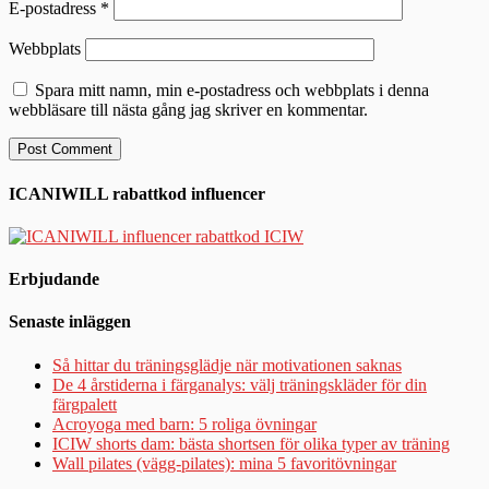
E-postadress
*
Webbplats
Spara mitt namn, min e-postadress och webbplats i denna
webbläsare till nästa gång jag skriver en kommentar.
ICANIWILL rabattkod influencer
Erbjudande
Senaste inläggen
Så hittar du träningsglädje när motivationen saknas
De 4 årstiderna i färganalys: välj träningskläder för din
färgpalett
Acroyoga med barn: 5 roliga övningar
ICIW shorts dam: bästa shortsen för olika typer av träning
Wall pilates (vägg-pilates): mina 5 favoritövningar