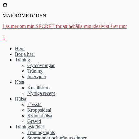
💥
MAKROMETODEN.
Läs mer om min SECRET för att behålla min idealvikt året runt
Hem
Börja här!
Träning
Gymövningar
Träning
Intervjuer
Kost
Kostillskott
Nyttiga recept
Hälsa
Livsstil
Kroppsideal
Kvinnohälsa
Gravid
Träningskläder
Träningstights
Sporttoppar och träningslinnen