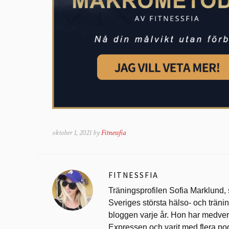
oktober 1, 2021 by
Fitnessfia
FITNESSFIA
Träningsprofilen Sofia Marklund,
Sveriges största hälso- och trän
bloggen varje år. Hon har medverk
Expressen och varit med flera po