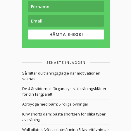
HÄMTA E-BOK!
SENASTE INLÄGGEN
Så hittar du träningsglädje när motivationen
saknas
De 4 årstiderna i färganalys: välj träningskläder
för din färgpalett
Acroyoga med barn: 5 roliga övningar
ICIW shorts dam: bästa shortsen för olika typer
av träning
Wall pilates (vägg-pilates): mina 5 favoritövningar