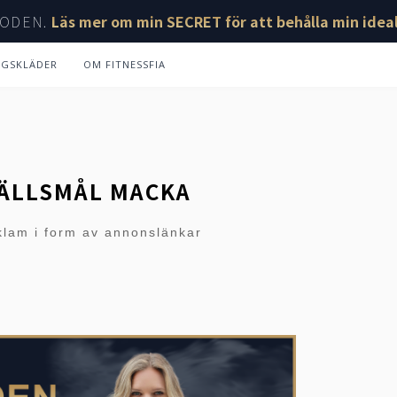
ODEN.
Läs mer om min SECRET för att behålla min ideal
NGSKLÄDER
OM FITNESSFIA
ÄLLSMÅL MACKA
klam i form av annonslänkar