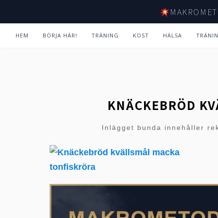
MAKROMET
HEM
BÖRJA HÄR!
TRÄNING
KOST
HÄLSA
TRÄNI
KNÄCKEBRÖD KV
Inlägget bunda innehåller re