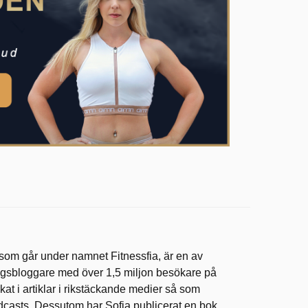
 som går under namnet Fitnessfia, är en av
ingsbloggare med över 1,5 miljon besökare på
at i artiklar i rikstäckande medier så som
dcasts. Dessutom har Sofia publicerat en bok