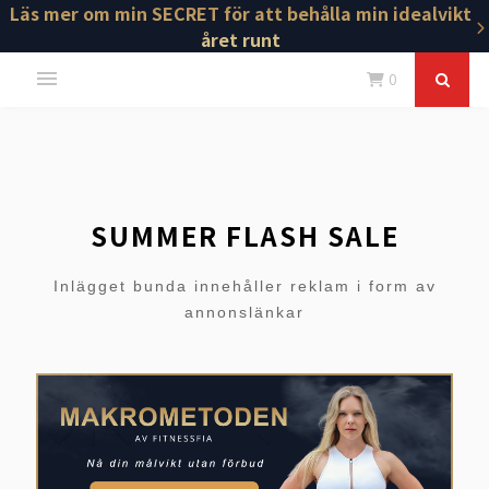
Läs mer om min SECRET för att behålla min idealvikt
året runt
0
SUMMER FLASH SALE
Inlägget bunda innehåller reklam i form av
annonslänkar