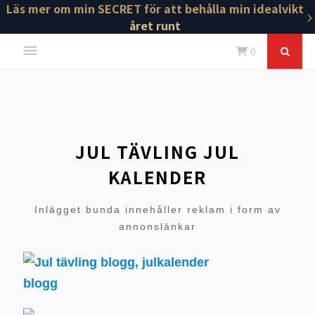
Läs mer om min SECRET för att behålla min idealvikt
året runt
0
JUL TÄVLING JUL
KALENDER
Inlägget bunda innehåller reklam i form av
annonslänkar