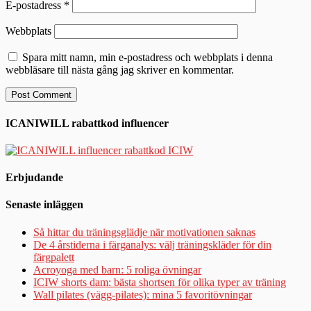
E-postadress
*
Webbplats
Spara mitt namn, min e-postadress och webbplats i denna
webbläsare till nästa gång jag skriver en kommentar.
ICANIWILL rabattkod influencer
Erbjudande
Senaste inläggen
Så hittar du träningsglädje när motivationen saknas
De 4 årstiderna i färganalys: välj träningskläder för din
färgpalett
Acroyoga med barn: 5 roliga övningar
ICIW shorts dam: bästa shortsen för olika typer av träning
Wall pilates (vägg-pilates): mina 5 favoritövningar