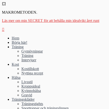
💥
MAKROMETODEN.
Läs mer om min SECRET för att behålla min idealvikt året runt
Hem
Börja här!
Träning
Gymövningar
Träning
Intervjuer
Kost
Kostillskott
Nyttiga recept
Hälsa
Livsstil
Kroppsideal
Kvinnohälsa
Gravid
Träningskläder
Träningstights
Sporttoppar och träningslinnen