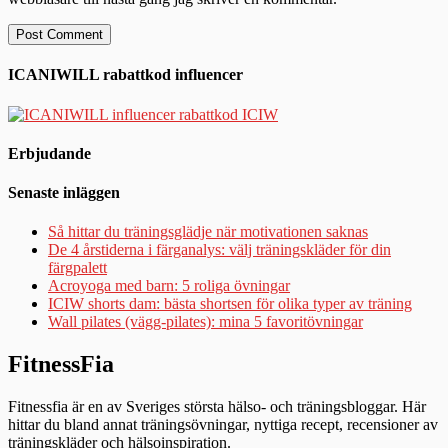
ICANIWILL rabattkod influencer
Erbjudande
Senaste inläggen
Så hittar du träningsglädje när motivationen saknas
De 4 årstiderna i färganalys: välj träningskläder för din
färgpalett
Acroyoga med barn: 5 roliga övningar
ICIW shorts dam: bästa shortsen för olika typer av träning
Wall pilates (vägg-pilates): mina 5 favoritövningar
FitnessFia
Fitnessfia är en av Sveriges största hälso- och träningsbloggar. Här
hittar du bland annat träningsövningar, nyttiga recept, recensioner av
träningskläder och hälsoinspiration.