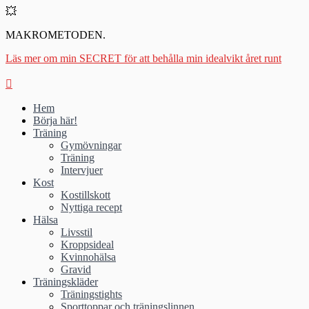
💥
MAKROMETODEN.
Läs mer om min SECRET för att behålla min idealvikt året runt
Hem
Börja här!
Träning
Gymövningar
Träning
Intervjuer
Kost
Kostillskott
Nyttiga recept
Hälsa
Livsstil
Kroppsideal
Kvinnohälsa
Gravid
Träningskläder
Träningstights
Sporttoppar och träningslinnen