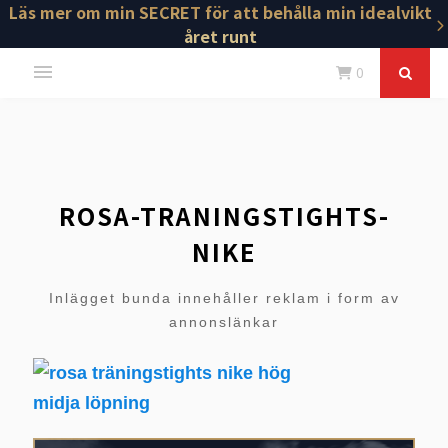
Läs mer om min SECRET för att behålla min idealvikt
året runt
0
ROSA-TRANINGSTIGHTS-
NIKE
Inlägget bunda innehåller reklam i form av
annonslänkar