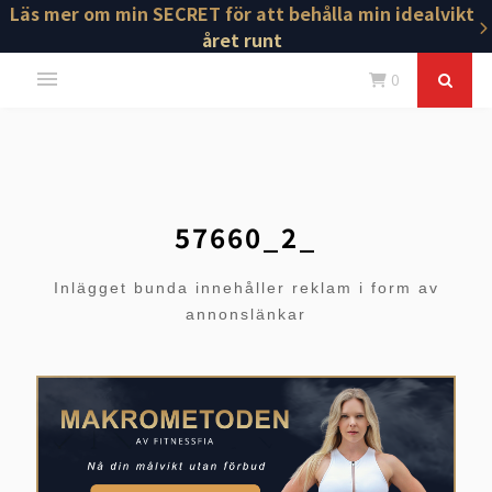
Läs mer om min SECRET för att behålla min idealvikt
året runt
0
57660_2_
Inlägget bunda innehåller reklam i form av
annonslänkar