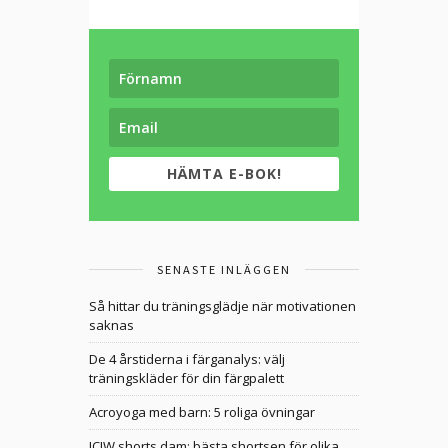
HÄMTA E-BOK!
SENASTE INLÄGGEN
Så hittar du träningsglädje när motivationen
saknas
De 4 årstiderna i färganalys: välj
träningskläder för din färgpalett
Acroyoga med barn: 5 roliga övningar
ICIW shorts dam: bästa shortsen för olika