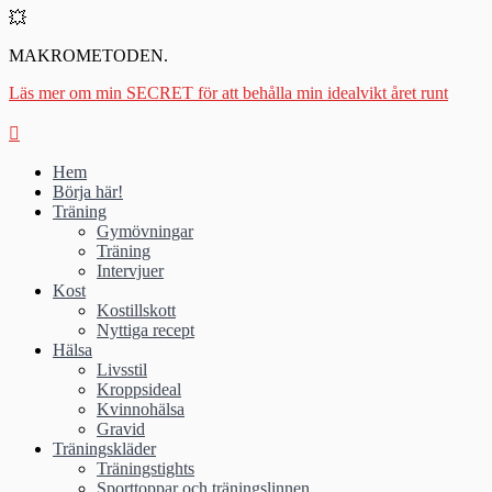
💥
MAKROMETODEN.
Läs mer om min SECRET för att behålla min idealvikt året runt
Hem
Börja här!
Träning
Gymövningar
Träning
Intervjuer
Kost
Kostillskott
Nyttiga recept
Hälsa
Livsstil
Kroppsideal
Kvinnohälsa
Gravid
Träningskläder
Träningstights
Sporttoppar och träningslinnen