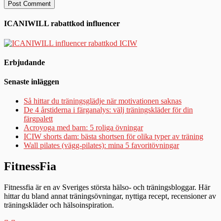
ICANIWILL rabattkod influencer
Erbjudande
Senaste inläggen
Så hittar du träningsglädje när motivationen saknas
De 4 årstiderna i färganalys: välj träningskläder för din
färgpalett
Acroyoga med barn: 5 roliga övningar
ICIW shorts dam: bästa shortsen för olika typer av träning
Wall pilates (vägg-pilates): mina 5 favoritövningar
FitnessFia
Fitnessfia är en av Sveriges största hälso- och träningsbloggar. Här
hittar du bland annat träningsövningar, nyttiga recept, recensioner av
träningskläder och hälsoinspiration.