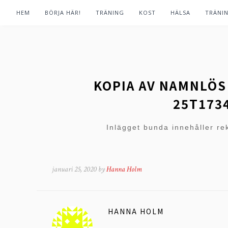
HEM
BÖRJA HÄR!
TRÄNING
KOST
HÄLSA
TRÄNI
KOPIA AV NAMNLÖS 
25T173
Inlägget bunda innehåller re
januari 25, 2020 by
Hanna Holm
HANNA HOLM