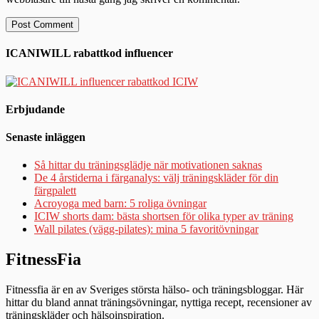
ICANIWILL rabattkod influencer
Erbjudande
Senaste inläggen
Så hittar du träningsglädje när motivationen saknas
De 4 årstiderna i färganalys: välj träningskläder för din
färgpalett
Acroyoga med barn: 5 roliga övningar
ICIW shorts dam: bästa shortsen för olika typer av träning
Wall pilates (vägg-pilates): mina 5 favoritövningar
FitnessFia
Fitnessfia är en av Sveriges största hälso- och träningsbloggar. Här
hittar du bland annat träningsövningar, nyttiga recept, recensioner av
träningskläder och hälsoinspiration.