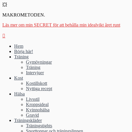
💥
MAKROMETODEN.
Läs mer om min SECRET för att behålla min idealvikt året runt
Hem
Börja här!
Träning
Gymövningar
Träning
Intervjuer
Kost
Kostillskott
Nyttiga recept
Hälsa
Livsstil
Kroppsideal
Kvinnohälsa
Gravid
Träningskläder
Träningstights
Sporttoppar och träningslinnen