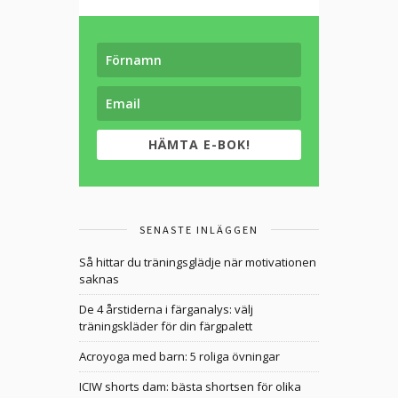
HÄMTA E-BOK!
SENASTE INLÄGGEN
Så hittar du träningsglädje när motivationen
saknas
De 4 årstiderna i färganalys: välj
träningskläder för din färgpalett
Acroyoga med barn: 5 roliga övningar
ICIW shorts dam: bästa shortsen för olika