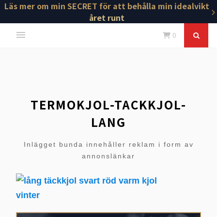
Läs mer om min SECRET för att behålla min idealvikt
året runt
0
TERMOKJOL-TACKKJOL-
LANG
Inlägget bunda innehåller reklam i form av
annonslänkar