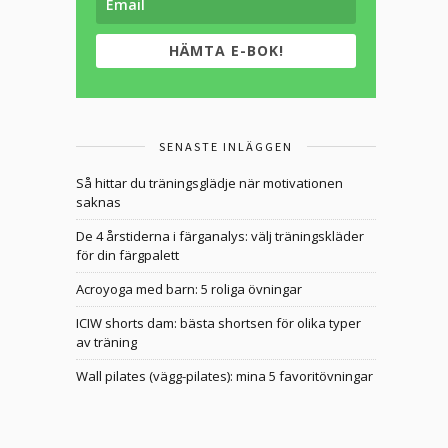
HÄMTA E-BOK!
SENASTE INLÄGGEN
Så hittar du träningsglädje när motivationen
saknas
De 4 årstiderna i färganalys: välj träningskläder
för din färgpalett
Acroyoga med barn: 5 roliga övningar
ICIW shorts dam: bästa shortsen för olika typer
av träning
Wall pilates (vägg-pilates): mina 5 favoritövningar