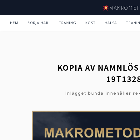
MAKROMET
HEM
BÖRJA HÄR!
TRÄNING
KOST
HÄLSA
TRÄNI
KOPIA AV NAMNLÖS 
19T132
Inlägget bunda innehåller re