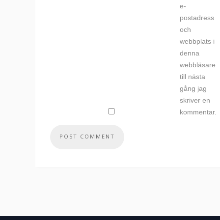
e-
postadress
och
webbplats i
denna
webbläsare
till nästa
gång jag
skriver en
kommentar.