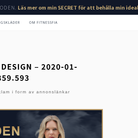
ODEN.
Läs mer om min SECRET för att behålla min ideal
NGSKLÄDER
OM FITNESSFIA
DESIGN – 2020-01-
859.593
klam i form av annonslänkar