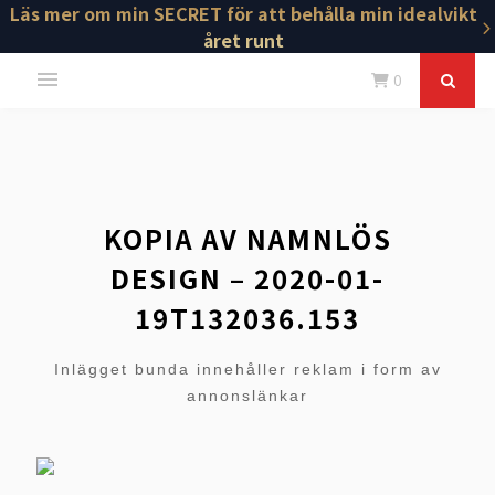
Läs mer om min SECRET för att behålla min idealvikt
året runt
0
KOPIA AV NAMNLÖS
DESIGN – 2020-01-
19T132036.153
Inlägget bunda innehåller reklam i form av
annonslänkar