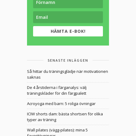
HÄMTA E-BOK!
SENASTE INLÄGGEN
Så hittar du träningsglädje när motivationen
saknas
De 4 årstiderna i färganalys: välj
träningskläder för din färgpalett
Acroyoga med barn: 5 roliga övningar
ICIW shorts dam: bästa shortsen för olika
typer av träning
Wall pilates (vägg-pilates): mina 5
favoritövningar