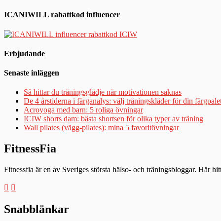
ICANIWILL rabattkod influencer
Erbjudande
Senaste inläggen
Så hittar du träningsglädje när motivationen saknas
De 4 årstiderna i färganalys: välj träningskläder för din färgpale
Acroyoga med barn: 5 roliga övningar
ICIW shorts dam: bästa shortsen för olika typer av träning
Wall pilates (vägg-pilates): mina 5 favoritövningar
FitnessFia
Fitnessfia är en av Sveriges största hälso- och träningsbloggar. Här hi
Snabblänkar