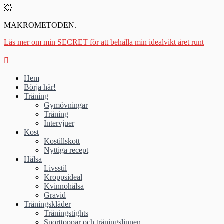
💥
MAKROMETODEN.
Läs mer om min SECRET för att behålla min idealvikt året runt
Hem
Börja här!
Träning
Gymövningar
Träning
Intervjuer
Kost
Kostillskott
Nyttiga recept
Hälsa
Livsstil
Kroppsideal
Kvinnohälsa
Gravid
Träningskläder
Träningstights
Sporttoppar och träningslinnen