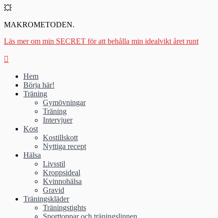
💥
MAKROMETODEN.
Läs mer om min SECRET för att behålla min idealvikt året runt
Hem
Börja här!
Träning
Gymövningar
Träning
Intervjuer
Kost
Kostillskott
Nyttiga recept
Hälsa
Livsstil
Kroppsideal
Kvinnohälsa
Gravid
Träningskläder
Träningstights
Sporttoppar och träningslinnen