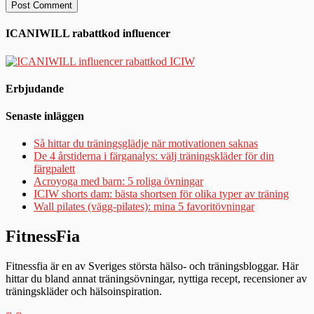
ICANIWILL rabattkod influencer
Erbjudande
Senaste inläggen
Så hittar du träningsglädje när motivationen saknas
De 4 årstiderna i färganalys: välj träningskläder för din
färgpalett
Acroyoga med barn: 5 roliga övningar
ICIW shorts dam: bästa shortsen för olika typer av träning
Wall pilates (vägg-pilates): mina 5 favoritövningar
FitnessFia
Fitnessfia är en av Sveriges största hälso- och träningsbloggar. Här
hittar du bland annat träningsövningar, nyttiga recept, recensioner av
träningskläder och hälsoinspiration.