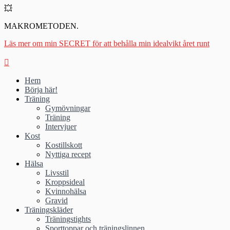
💥
MAKROMETODEN.
Läs mer om min SECRET för att behålla min idealvikt året runt
Hem
Börja här!
Träning
Gymövningar
Träning
Intervjuer
Kost
Kostillskott
Nyttiga recept
Hälsa
Livsstil
Kroppsideal
Kvinnohälsa
Gravid
Träningskläder
Träningstights
Sporttoppar och träningslinnen