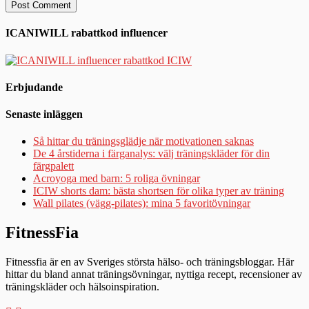
ICANIWILL rabattkod influencer
Erbjudande
Senaste inläggen
Så hittar du träningsglädje när motivationen saknas
De 4 årstiderna i färganalys: välj träningskläder för din
färgpalett
Acroyoga med barn: 5 roliga övningar
ICIW shorts dam: bästa shortsen för olika typer av träning
Wall pilates (vägg-pilates): mina 5 favoritövningar
FitnessFia
Fitnessfia är en av Sveriges största hälso- och träningsbloggar. Här
hittar du bland annat träningsövningar, nyttiga recept, recensioner av
träningskläder och hälsoinspiration.