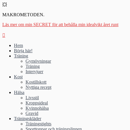
💥
MAKROMETODEN.
Läs mer om min SECRET för att behålla min idealvikt året runt
Hem
Börja här!
Träning
Gymövningar
Träning
Intervjuer
Kost
Kostillskott
Nyttiga recept
Hälsa
Livsstil
Kroppsideal
Kvinnohälsa
Gravid
Träningskläder
Träningstights
Sporttoppar och träningslinnen