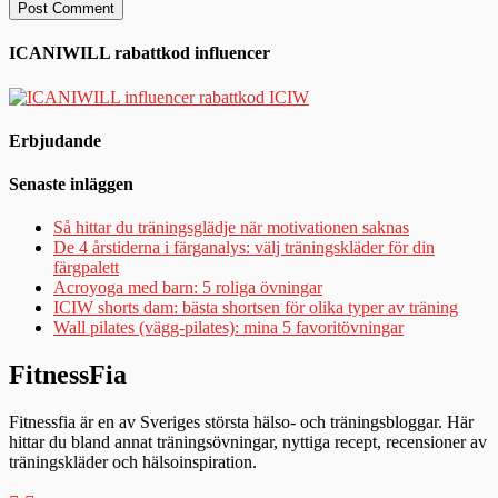
ICANIWILL rabattkod influencer
Erbjudande
Senaste inläggen
Så hittar du träningsglädje när motivationen saknas
De 4 årstiderna i färganalys: välj träningskläder för din
färgpalett
Acroyoga med barn: 5 roliga övningar
ICIW shorts dam: bästa shortsen för olika typer av träning
Wall pilates (vägg-pilates): mina 5 favoritövningar
FitnessFia
Fitnessfia är en av Sveriges största hälso- och träningsbloggar. Här
hittar du bland annat träningsövningar, nyttiga recept, recensioner av
träningskläder och hälsoinspiration.