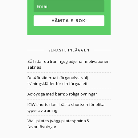
HÄMTA E-BOK!
SENASTE INLÄGGEN
Så hittar du träningsglädje när motivationen
saknas
De 4 årstiderna i färganalys: välj
träningskläder för din färgpalett
Acroyoga med barn: 5 roliga övningar
ICIW shorts dam: bästa shortsen för olika
typer av träning
Wall pilates (vägg-pilates): mina 5
favoritövningar