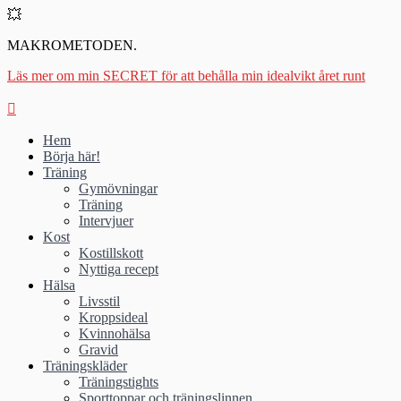
💥
MAKROMETODEN.
Läs mer om min SECRET för att behålla min idealvikt året runt
Hem
Börja här!
Träning
Gymövningar
Träning
Intervjuer
Kost
Kostillskott
Nyttiga recept
Hälsa
Livsstil
Kroppsideal
Kvinnohälsa
Gravid
Träningskläder
Träningstights
Sporttoppar och träningslinnen