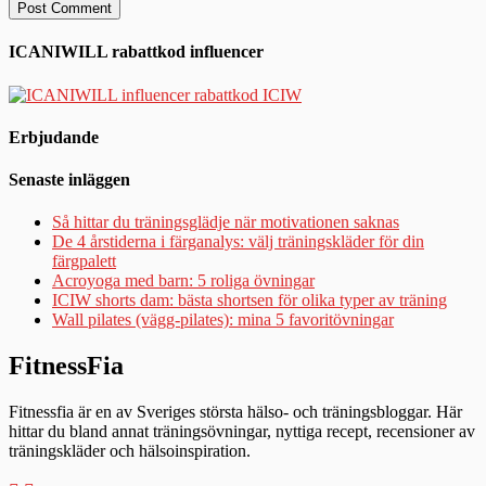
ICANIWILL rabattkod influencer
Erbjudande
Senaste inläggen
Så hittar du träningsglädje när motivationen saknas
De 4 årstiderna i färganalys: välj träningskläder för din
färgpalett
Acroyoga med barn: 5 roliga övningar
ICIW shorts dam: bästa shortsen för olika typer av träning
Wall pilates (vägg-pilates): mina 5 favoritövningar
FitnessFia
Fitnessfia är en av Sveriges största hälso- och träningsbloggar. Här
hittar du bland annat träningsövningar, nyttiga recept, recensioner av
träningskläder och hälsoinspiration.