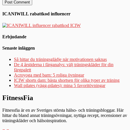
ICANIWILL rabattkod influencer
Erbjudande
Senaste inläggen
Så hittar du träningsglädje när motivationen saknas
De 4 årstiderna i färganalys: välj träningskläder för din
färgpalett
Acroyoga med barn: 5 roliga övningar
ICIW shorts dam: bästa shortsen för olika typer av träning
Wall pilates (vägg-pilates): mina 5 favoritövningar
FitnessFia
Fitnessfia är en av Sveriges största hälso- och träningsbloggar. Här
hittar du bland annat träningsövningar, nyttiga recept, recensioner av
träningskläder och hälsoinspiration.