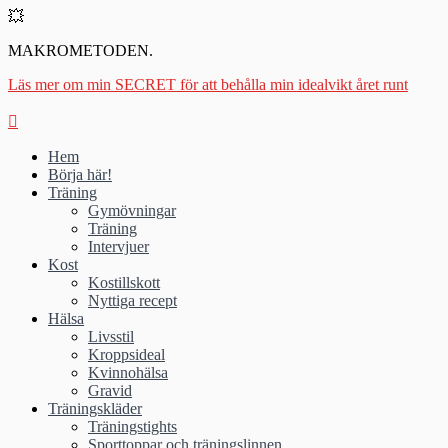
💥
MAKROMETODEN.
Läs mer om min SECRET för att behålla min idealvikt året runt
Hem
Börja här!
Träning
Gymövningar
Träning
Intervjuer
Kost
Kostillskott
Nyttiga recept
Hälsa
Livsstil
Kroppsideal
Kvinnohälsa
Gravid
Träningskläder
Träningstights
Sporttoppar och träningslinnen