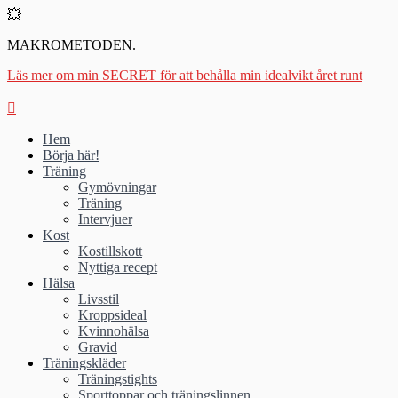
💥
MAKROMETODEN.
Läs mer om min SECRET för att behålla min idealvikt året runt
Hem
Börja här!
Träning
Gymövningar
Träning
Intervjuer
Kost
Kostillskott
Nyttiga recept
Hälsa
Livsstil
Kroppsideal
Kvinnohälsa
Gravid
Träningskläder
Träningstights
Sporttoppar och träningslinnen