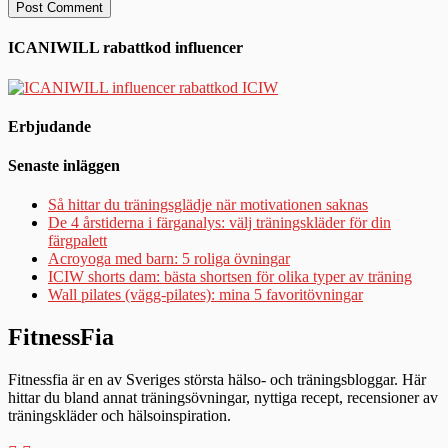
ICANIWILL rabattkod influencer
Erbjudande
Senaste inläggen
Så hittar du träningsglädje när motivationen saknas
De 4 årstiderna i färganalys: välj träningskläder för din
färgpalett
Acroyoga med barn: 5 roliga övningar
ICIW shorts dam: bästa shortsen för olika typer av träning
Wall pilates (vägg-pilates): mina 5 favoritövningar
FitnessFia
Fitnessfia är en av Sveriges största hälso- och träningsbloggar. Här
hittar du bland annat träningsövningar, nyttiga recept, recensioner av
träningskläder och hälsoinspiration.