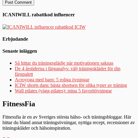
ICANIWILL rabattkod influencer
Erbjudande
Senaste inläggen
Så hittar du träningsglädje när motivationen saknas
De 4 årstiderna i färganalys: välj träningskläder för din
färgpalett
Acroyoga med barn: 5 roliga övningar
ICIW shorts dam: bästa shortsen för olika typer av träning
Wall pilates (vägg-pilates): mina 5 favoritövningar
FitnessFia
Fitnessfia är en av Sveriges största hälso- och träningsbloggar. Här
hittar du bland annat träningsövningar, nyttiga recept, recensioner av
träningskläder och hälsoinspiration.