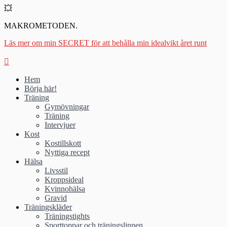
💥
MAKROMETODEN.
Läs mer om min SECRET för att behålla min idealvikt året runt
Hem
Börja här!
Träning
Gymövningar
Träning
Intervjuer
Kost
Kostillskott
Nyttiga recept
Hälsa
Livsstil
Kroppsideal
Kvinnohälsa
Gravid
Träningskläder
Träningstights
Sporttoppar och träningslinnen