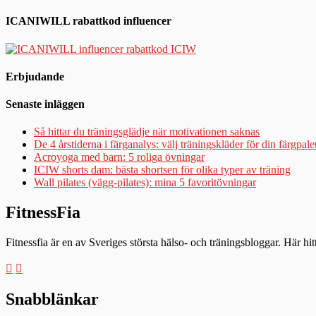
ICANIWILL rabattkod influencer
Erbjudande
Senaste inläggen
Så hittar du träningsglädje när motivationen saknas
De 4 årstiderna i färganalys: välj träningskläder för din färgpale
Acroyoga med barn: 5 roliga övningar
ICIW shorts dam: bästa shortsen för olika typer av träning
Wall pilates (vägg-pilates): mina 5 favoritövningar
FitnessFia
Fitnessfia är en av Sveriges största hälso- och träningsbloggar. Här hi
Snabblänkar