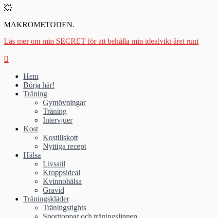
💥
MAKROMETODEN.
Läs mer om min SECRET för att behålla min idealvikt året runt
Hem
Börja här!
Träning
Gymövningar
Träning
Intervjuer
Kost
Kostillskott
Nyttiga recept
Hälsa
Livsstil
Kroppsideal
Kvinnohälsa
Gravid
Träningskläder
Träningstights
Sporttoppar och träningslinnen