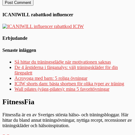
ICANIWILL rabattkod influencer
Erbjudande
Senaste inläggen
Så hittar du träningsglädje när motivationen saknas
De 4 årstiderna i färganalys: välj träningskläder för din
färgpalett
Acroyoga med barn: 5 roliga övningar
ICIW shorts dam: bästa shortsen för olika typer av träning
Wall pilates (vägg-pilates): mina 5 favoritövningar
FitnessFia
Fitnessfia är en av Sveriges största hälso- och träningsbloggar. Här
hittar du bland annat träningsövningar, nyttiga recept, recensioner av
träningskläder och hälsoinspiration.