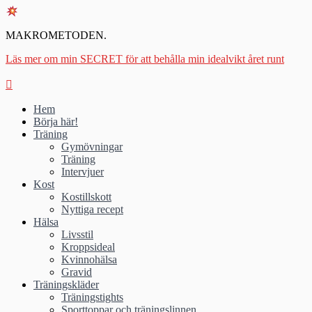
MAKROMETODEN.
Läs mer om min SECRET för att behålla min idealvikt året runt
Hem
Börja här!
Träning
Gymövningar
Träning
Intervjuer
Kost
Kostillskott
Nyttiga recept
Hälsa
Livsstil
Kroppsideal
Kvinnohälsa
Gravid
Träningskläder
Träningstights
Sporttoppar och träningslinnen