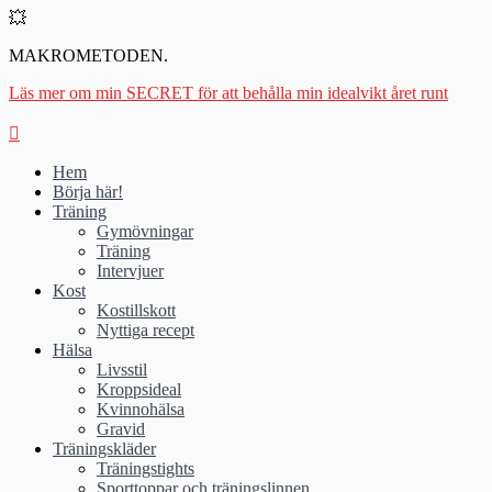
💥
MAKROMETODEN.
Läs mer om min SECRET för att behålla min idealvikt året runt
Hem
Börja här!
Träning
Gymövningar
Träning
Intervjuer
Kost
Kostillskott
Nyttiga recept
Hälsa
Livsstil
Kroppsideal
Kvinnohälsa
Gravid
Träningskläder
Träningstights
Sporttoppar och träningslinnen