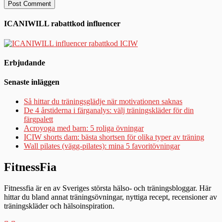
ICANIWILL rabattkod influencer
Erbjudande
Senaste inläggen
Så hittar du träningsglädje när motivationen saknas
De 4 årstiderna i färganalys: välj träningskläder för din
färgpalett
Acroyoga med barn: 5 roliga övningar
ICIW shorts dam: bästa shortsen för olika typer av träning
Wall pilates (vägg-pilates): mina 5 favoritövningar
FitnessFia
Fitnessfia är en av Sveriges största hälso- och träningsbloggar. Här
hittar du bland annat träningsövningar, nyttiga recept, recensioner av
träningskläder och hälsoinspiration.