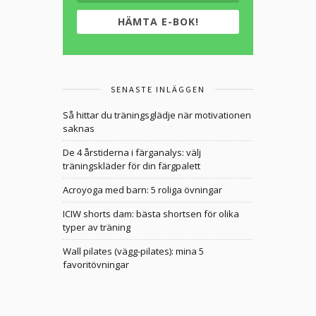
HÄMTA E-BOK!
SENASTE INLÄGGEN
Så hittar du träningsglädje när motivationen
saknas
De 4 årstiderna i färganalys: välj
träningskläder för din färgpalett
Acroyoga med barn: 5 roliga övningar
ICIW shorts dam: bästa shortsen för olika
typer av träning
Wall pilates (vägg-pilates): mina 5
favoritövningar