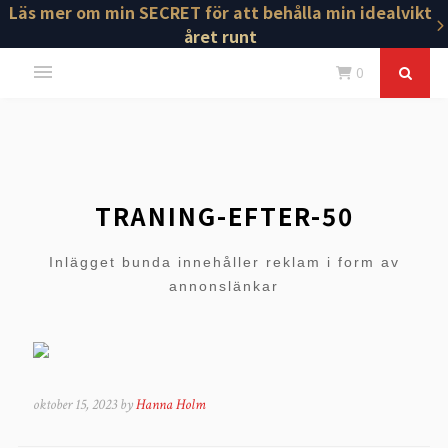
Läs mer om min SECRET för att behålla min idealvikt
året runt
0
TRANING-EFTER-50
Inlägget bunda innehåller reklam i form av
annonslänkar
oktober 15, 2023 by
Hanna Holm