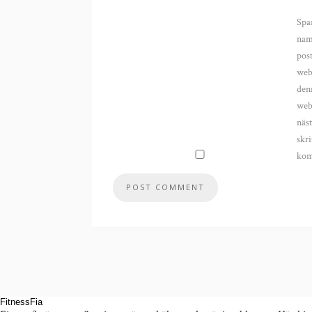
Spa
nam
pos
web
den
webb
näst
skri
kom
FitnessFia