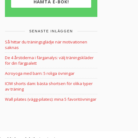
HÄMTA E-BOK!
SENASTE INLÄGGEN
Så hittar du träningsglädje när motivationen
saknas
De 4 årstiderna i färganalys: välj träningskläder
för din färgpalett
Acroyoga med barn: 5 roliga övningar
ICIW shorts dam: bästa shortsen för olika typer
av träning
Wall pilates (vägg-pilates): mina 5 favoritövningar