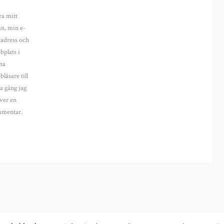
ra mitt
n, min e-
tadress och
bplats i
na
läsare till
a gång jag
ver en
mentar.