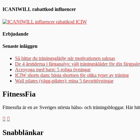
ICANIWILL rabattkod influencer
Erbjudande
Senaste inläggen
Så hittar du träningsglädje när motivationen saknas
De 4 årstiderna i färganalys: välj träningskläder för din färgpale
Acroyoga med barn: 5 roliga övningar
ICIW shorts dam: bästa shortsen för olika typer av träning
Wall pilates (vägg-pilates): mina 5 favoritövningar
FitnessFia
Fitnessfia är en av Sveriges största hälso- och träningsbloggar. Här hi
Snabblänkar