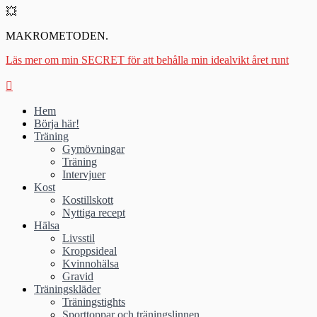
💥
MAKROMETODEN.
Läs mer om min SECRET för att behålla min idealvikt året runt
Hem
Börja här!
Träning
Gymövningar
Träning
Intervjuer
Kost
Kostillskott
Nyttiga recept
Hälsa
Livsstil
Kroppsideal
Kvinnohälsa
Gravid
Träningskläder
Träningstights
Sporttoppar och träningslinnen