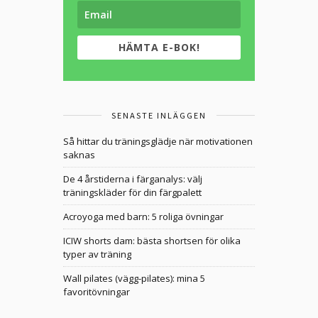
HÄMTA E-BOK!
SENASTE INLÄGGEN
Så hittar du träningsglädje när motivationen
saknas
De 4 årstiderna i färganalys: välj
träningskläder för din färgpalett
Acroyoga med barn: 5 roliga övningar
ICIW shorts dam: bästa shortsen för olika
typer av träning
Wall pilates (vägg-pilates): mina 5
favoritövningar