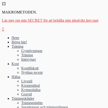
💥
MAKROMETODEN.
Läs mer om min SECRET för att behålla min idealvikt året runt
Hem
Börja här!
Träning
Gymövningar
Träning
Intervjuer
Kost
Kostillskott
Nyttiga recept
Hälsa
Livsstil
Kroppsideal
Kvinnohälsa
Gravid
Träningskläder
Träningstights
Sporttoppar och träningslinnen