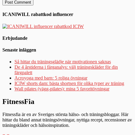
ICANIWILL rabattkod influencer
Erbjudande
Senaste inläggen
Så hittar du träningsglädje när motivationen saknas
De 4 årstiderna i färganalys: välj träningskläder för din
färgpalett
Acroyoga med barn: 5 roliga övningar
ICIW shorts dam: bästa shortsen för olika typer av träning
Wall pilates (vägg-pilates): mina 5 favoritövningar
FitnessFia
Fitnessfia är en av Sveriges största hälso- och träningsbloggar. Här
hittar du bland annat träningsövningar, nyttiga recept, recensioner av
träningskläder och hälsoinspiration.