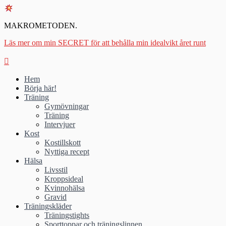
MAKROMETODEN.
Läs mer om min SECRET för att behålla min idealvikt året runt
Hem
Börja här!
Träning
Gymövningar
Träning
Intervjuer
Kost
Kostillskott
Nyttiga recept
Hälsa
Livsstil
Kroppsideal
Kvinnohälsa
Gravid
Träningskläder
Träningstights
Sporttoppar och träningslinnen