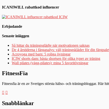
ICANIWILL rabattkod influencer
Erbjudande
Senaste inläggen
Så hittar du träningsglädje när motivationen saknas
De 4 årstiderna i färganalys: välj träningskläder för din färgpale
Acroyoga med barn: 5 roliga övningar
ICIW shorts dam: bästa shortsen för olika typer av träning
Wall pilates (vägg-pilates): mina 5 favoritövningar
FitnessFia
Fitnessfia är en av Sveriges största hälso- och träningsbloggar. Här hi
Snabblänkar