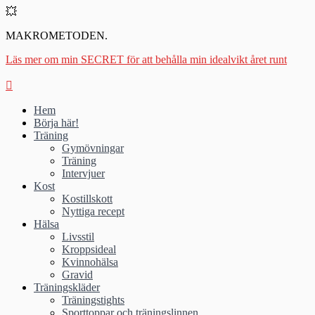
💥
MAKROMETODEN.
Läs mer om min SECRET för att behålla min idealvikt året runt
Hem
Börja här!
Träning
Gymövningar
Träning
Intervjuer
Kost
Kostillskott
Nyttiga recept
Hälsa
Livsstil
Kroppsideal
Kvinnohälsa
Gravid
Träningskläder
Träningstights
Sporttoppar och träningslinnen