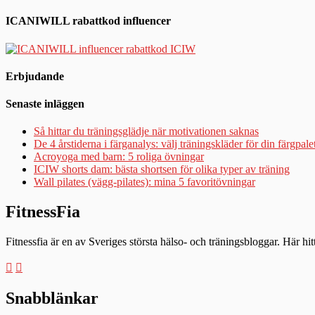
ICANIWILL rabattkod influencer
Erbjudande
Senaste inläggen
Så hittar du träningsglädje när motivationen saknas
De 4 årstiderna i färganalys: välj träningskläder för din färgpale
Acroyoga med barn: 5 roliga övningar
ICIW shorts dam: bästa shortsen för olika typer av träning
Wall pilates (vägg-pilates): mina 5 favoritövningar
FitnessFia
Fitnessfia är en av Sveriges största hälso- och träningsbloggar. Här hi
Snabblänkar