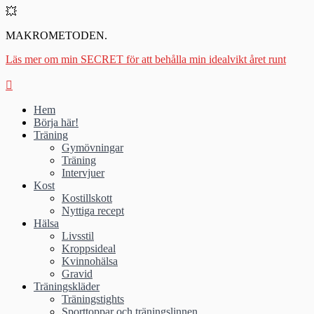
💥
MAKROMETODEN.
Läs mer om min SECRET för att behålla min idealvikt året runt
Hem
Börja här!
Träning
Gymövningar
Träning
Intervjuer
Kost
Kostillskott
Nyttiga recept
Hälsa
Livsstil
Kroppsideal
Kvinnohälsa
Gravid
Träningskläder
Träningstights
Sporttoppar och träningslinnen