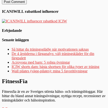
ICANIWILL rabattkod influencer
Erbjudande
Senaste inläggen
Så hittar du träningsglädje när motivationen saknas
De 4 årstiderna i färganalys: välj träningskläder för din
färgpalett
Acroyoga med barn: 5 roliga övningar
ICIW shorts dam: bästa shortsen för olika typer av träning
Wall pilates (vägg-pilates): mina 5 favoritövningar
FitnessFia
Fitnessfia är en av Sveriges största hälso- och träningsbloggar. Här
hittar du bland annat träningsövningar, nyttiga recept, recensioner av
träningskläder och hälsoinspiration.