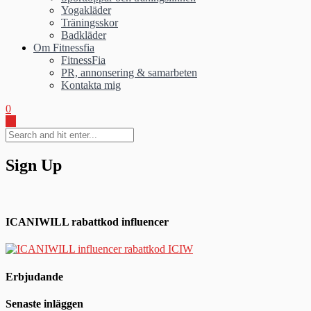
Yogakläder
Träningsskor
Badkläder
Om Fitnessfia
FitnessFia
PR, annonsering & samarbeten
Kontakta mig
0
Sign Up
ICANIWILL rabattkod influencer
Erbjudande
Senaste inläggen