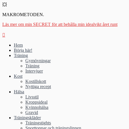
💥
MAKROMETODEN.
Läs mer om min SECRET för att behålla min idealvikt året runt
Hem
Börja här!
Träning
Gymövningar
Träning
Intervjuer
Kost
Kostillskott
Nyttiga recept
Hälsa
Livsstil
Kroppsideal
Kvinnohälsa
Gravid
Träningskläder
Träningstights
Sporttoppar och träningslinnen