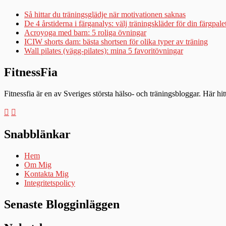
Så hittar du träningsglädje när motivationen saknas
De 4 årstiderna i färganalys: välj träningskläder för din färgpale
Acroyoga med barn: 5 roliga övningar
ICIW shorts dam: bästa shortsen för olika typer av träning
Wall pilates (vägg-pilates): mina 5 favoritövningar
FitnessFia
Fitnessfia är en av Sveriges största hälso- och träningsbloggar. Här hi
Snabblänkar
Hem
Om Mig
Kontakta Mig
Integritetspolicy
Senaste Blogginläggen