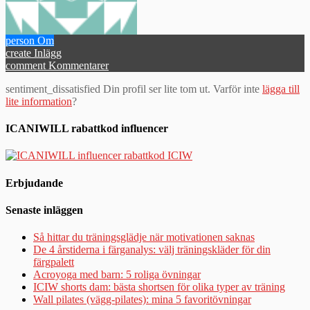
person
Om
create
Inlägg
comment
Kommentarer
sentiment_dissatisfied
Din profil ser lite tom ut. Varför inte
lägga till
lite information
?
ICANIWILL rabattkod influencer
Erbjudande
Senaste inläggen
Så hittar du träningsglädje när motivationen saknas
De 4 årstiderna i färganalys: välj träningskläder för din
färgpalett
Acroyoga med barn: 5 roliga övningar
ICIW shorts dam: bästa shortsen för olika typer av träning
Wall pilates (vägg-pilates): mina 5 favoritövningar