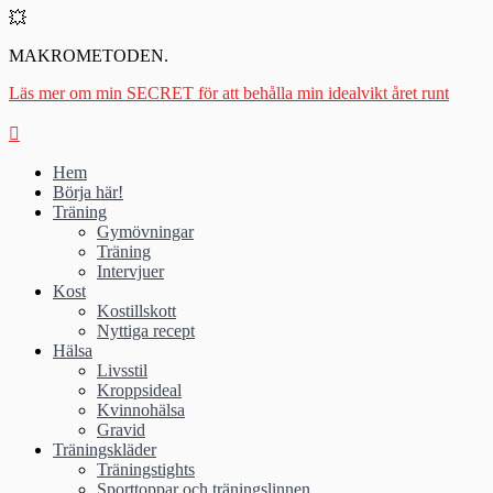
💥
MAKROMETODEN.
Läs mer om min SECRET för att behålla min idealvikt året runt
Hem
Börja här!
Träning
Gymövningar
Träning
Intervjuer
Kost
Kostillskott
Nyttiga recept
Hälsa
Livsstil
Kroppsideal
Kvinnohälsa
Gravid
Träningskläder
Träningstights
Sporttoppar och träningslinnen