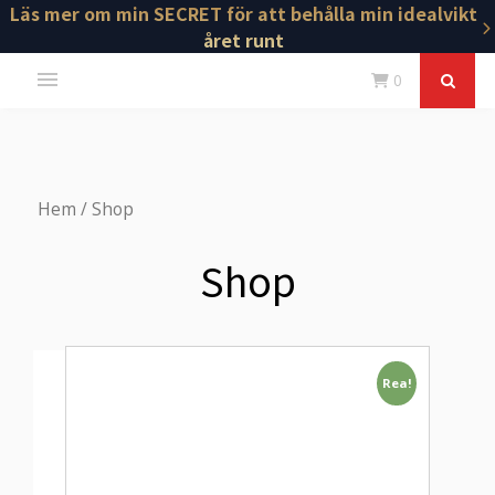
Läs mer om min SECRET för att behålla min idealvikt
året runt
0
Hem
/ Shop
Shop
Rea!