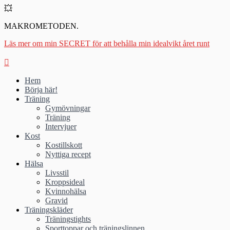
💥
MAKROMETODEN.
Läs mer om min SECRET för att behålla min idealvikt året runt
Hem
Börja här!
Träning
Gymövningar
Träning
Intervjuer
Kost
Kostillskott
Nyttiga recept
Hälsa
Livsstil
Kroppsideal
Kvinnohälsa
Gravid
Träningskläder
Träningstights
Sporttoppar och träningslinnen