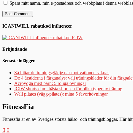
Spara mitt namn, min e-postadress och webbplats i denna webbläsa
ICANIWILL rabattkod influencer
Erbjudande
Senaste inläggen
Så hittar du träningsglädje när motivationen saknas
De 4 årstiderna i färganalys: välj träningskläder för din färgpale
Acroyoga med barn: 5 roliga övningar
ICIW shorts dam: bästa shortsen för olika typer av träning
Wall pilates (vägg-pilates): mina 5 favoritövningar
FitnessFia
Fitnessfia är en av Sveriges största hälso- och träningsbloggar. Här hi