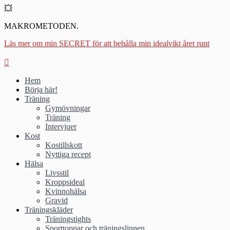
💥
MAKROMETODEN.
Läs mer om min SECRET för att behålla min idealvikt året runt
Hem
Börja här!
Träning
Gymövningar
Träning
Intervjuer
Kost
Kostillskott
Nyttiga recept
Hälsa
Livsstil
Kroppsideal
Kvinnohälsa
Gravid
Träningskläder
Träningstights
Sporttoppar och träningslinnen