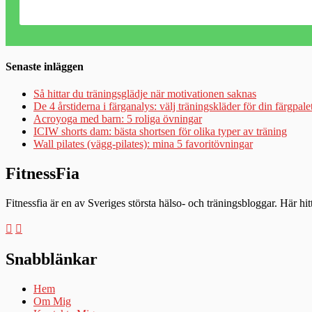
Senaste inläggen
Så hittar du träningsglädje när motivationen saknas
De 4 årstiderna i färganalys: välj träningskläder för din färgpale
Acroyoga med barn: 5 roliga övningar
ICIW shorts dam: bästa shortsen för olika typer av träning
Wall pilates (vägg-pilates): mina 5 favoritövningar
FitnessFia
Fitnessfia är en av Sveriges största hälso- och träningsbloggar. Här hi
Snabblänkar
Hem
Om Mig