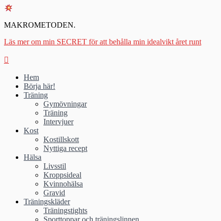
MAKROMETODEN.
Läs mer om min SECRET för att behålla min idealvikt året runt
Hem
Börja här!
Träning
Gymövningar
Träning
Intervjuer
Kost
Kostillskott
Nyttiga recept
Hälsa
Livsstil
Kroppsideal
Kvinnohälsa
Gravid
Träningskläder
Träningstights
Sporttoppar och träningslinnen