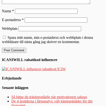
Namn
*
E-postadress
*
Webbplats
Spara mitt namn, min e-postadress och webbplats i denna
webbläsare till nästa gång jag skriver en kommentar.
ICANIWILL rabattkod influencer
Erbjudande
Senaste inläggen
Så hittar du träningsglädje när motivationen saknas
De 4 årstiderna i färganalys: välj träningskläder för din
färgpalett