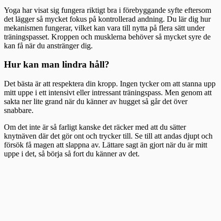
Yoga har visat sig fungera riktigt bra i förebyggande syfte eftersom
det lägger så mycket fokus på kontrollerad andning. Du lär dig hur
mekanismen fungerar, vilket kan vara till nytta på flera sätt under
träningspasset. Kroppen och musklerna behöver så mycket syre de
kan få när du anstränger dig.
Hur kan man lindra håll?
Det bästa är att respektera din kropp. Ingen tycker om att stanna upp
mitt uppe i ett intensivt eller intressant träningspass. Men genom att
sakta ner lite grand när du känner av hugget så går det över
snabbare.
Om det inte är så farligt kanske det räcker med att du sätter
knytnäven där det gör ont och trycker till. Se till att andas djupt och
försök få magen att slappna av. Lättare sagt än gjort när du är mitt
uppe i det, så börja så fort du känner av det.