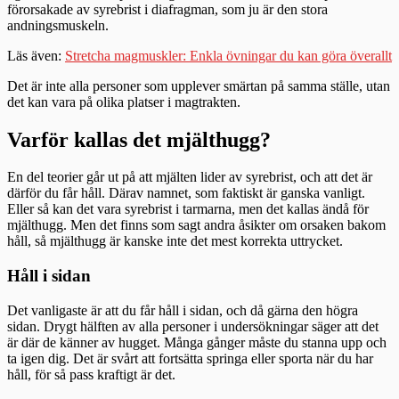
förorsakade av syrebrist i diafragman, som ju är den stora
andningsmuskeln.
Läs även:
Stretcha magmuskler: Enkla övningar du kan göra överallt
Det är inte alla personer som upplever smärtan på samma ställe, utan
det kan vara på olika platser i magtrakten.
Varför kallas det mjälthugg?
En del teorier går ut på att mjälten lider av syrebrist, och att det är
därför du får håll. Därav namnet, som faktiskt är ganska vanligt.
Eller så kan det vara syrebrist i tarmarna, men det kallas ändå för
mjälthugg. Men det finns som sagt andra åsikter om orsaken bakom
håll, så mjälthugg är kanske inte det mest korrekta uttrycket.
Håll i sidan
Det vanligaste är att du får håll i sidan, och då gärna den högra
sidan. Drygt hälften av alla personer i undersökningar säger att det
är där de känner av hugget. Många gånger måste du stanna upp och
ta igen dig. Det är svårt att fortsätta springa eller sporta när du har
håll, för så pass kraftigt är det.