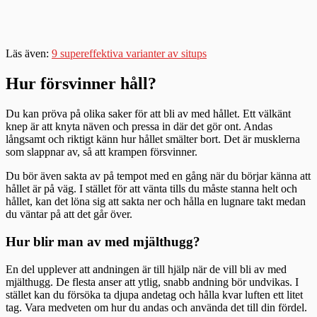
Läs även:
9 supereffektiva varianter av situps
Hur försvinner håll?
Du kan pröva på olika saker för att bli av med hållet. Ett välkänt
knep är att knyta näven och pressa in där det gör ont. Andas
långsamt och riktigt känn hur hållet smälter bort. Det är musklerna
som slappnar av, så att krampen försvinner.
Du bör även sakta av på tempot med en gång när du börjar känna att
hållet är på väg. I stället för att vänta tills du måste stanna helt och
hållet, kan det löna sig att sakta ner och hålla en lugnare takt medan
du väntar på att det går över.
Hur blir man av med mjälthugg?
En del upplever att andningen är till hjälp när de vill bli av med
mjälthugg. De flesta anser att ytlig, snabb andning bör undvikas. I
stället kan du försöka ta djupa andetag och hålla kvar luften ett litet
tag. Vara medveten om hur du andas och använda det till din fördel.