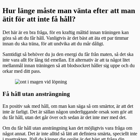
Hur länge måste man vänta efter att man
ätit för att inte få håll?
Det här är en bra fråga, för en kraftig måltid innan träningen kan
göra så att du får håll. Vanligtvis är det bäst att äta ett par timmar
innan du ska träna, för att undvika att du mår dåligt.
Samtidigt så behöver du ju den energi du får från maten, så det ska
inte vara allt för lång tid emellan. Ett alternativ är att ta något litet
mellanmål innan träningen så att blodsockret håller sig uppe och du
orkar med ditt pass.
Få håll utan ansträngning
En positiv sak med håll, om man kan säga så om smärtor, är att det
inte är farligt. Det är sällan någon underliggande orsak som gör att
du får håll, utan det går över och sedan är det inte mer med det.
Om du får håll utan ansträngning kan det möjligtvis vara fråga om
något annat. Det är inte alltid så lätt att definiera smärta, speciellt inte
i magtrakten. Ifall du känner dig orolig är det bäst att fråga din