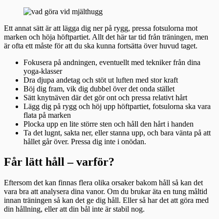
Ett annat sätt är att lägga dig ner på rygg, pressa fotsulorna mot
marken och höja höftpartiet. Allt det här tar tid från träningen, men
är ofta ett måste för att du ska kunna fortsätta över huvud taget.
Fokusera på andningen, eventuellt med tekniker från dina
yoga-klasser
Dra djupa andetag och stöt ut luften med stor kraft
Böj dig fram, vik dig dubbel över det onda stället
Sätt knytnäven där det gör ont och pressa relativt hårt
Lägg dig på rygg och höj upp höftpartiet, fotsulorna ska vara
flata på marken
Plocka upp en lite större sten och håll den hårt i handen
Ta det lugnt, sakta ner, eller stanna upp, och bara vänta på att
hållet går över. Pressa dig inte i onödan.
Får lätt håll – varför?
Eftersom det kan finnas flera olika orsaker bakom håll så kan det
vara bra att analysera dina vanor. Om du brukar äta en tung måltid
innan träningen så kan det ge dig håll. Eller så har det att göra med
din hållning, eller att din bål inte är stabil nog.