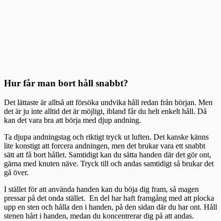
Hur får man bort håll snabbt?
Det lättaste är alltså att försöka undvika håll redan från början. Men
det är ju inte alltid det är möjligt, ibland får du helt enkelt håll. Då
kan det vara bra att börja med djup andning.
Ta djupa andningstag och riktigt tryck ut luften. Det kanske känns
lite konstigt att forcera andningen, men det brukar vara ett snabbt
sätt att få bort hållet. Samtidigt kan du sätta handen där det gör ont,
gärna med knuten näve. Tryck till och andas samtidigt så brukar det
gå över.
I stället för att använda handen kan du böja dig fram, så magen
pressar på det onda stället. En del har haft framgång med att plocka
upp en sten och hålla den i handen, på den sidan där du har ont. Håll
stenen hårt i handen, medan du koncentrerar dig på att andas.