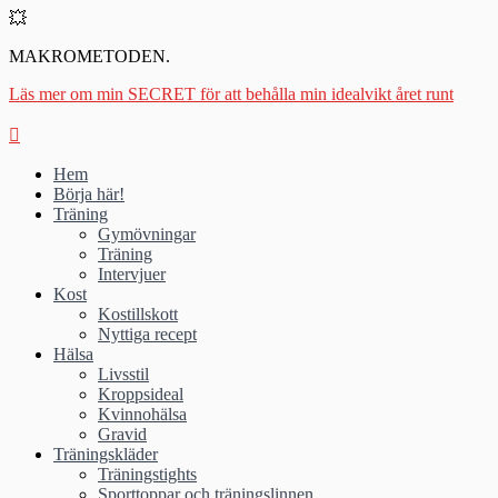
💥
MAKROMETODEN.
Läs mer om min SECRET för att behålla min idealvikt året runt
Hem
Börja här!
Träning
Gymövningar
Träning
Intervjuer
Kost
Kostillskott
Nyttiga recept
Hälsa
Livsstil
Kroppsideal
Kvinnohälsa
Gravid
Träningskläder
Träningstights
Sporttoppar och träningslinnen