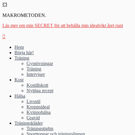
💥
MAKROMETODEN.
Läs mer om min SECRET för att behålla min idealvikt året runt
Hem
Börja här!
Träning
Gymövningar
Träning
Intervjuer
Kost
Kostillskott
Nyttiga recept
Hälsa
Livsstil
Kroppsideal
Kvinnohälsa
Gravid
Träningskläder
Träningstights
Sporttoppar och träningslinnen