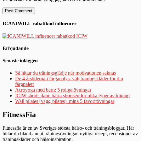
ICANIWILL rabattkod influencer
Erbjudande
Senaste inläggen
Så hittar du träningsglädje när motivationen saknas
De 4 årstiderna i färganalys: välj träningskläder för din
färgpalett
Acroyoga med barn: 5 roliga övningar
ICIW shorts dam: bästa shortsen för olika typer av träning
Wall pilates (vägg-pilates): mina 5 favoritövningar
FitnessFia
Fitnessfia är en av Sveriges största hälso- och träningsbloggar. Här
hittar du bland annat träningsövningar, nyttiga recept, recensioner av
träningskläder och hälsoinspiration.