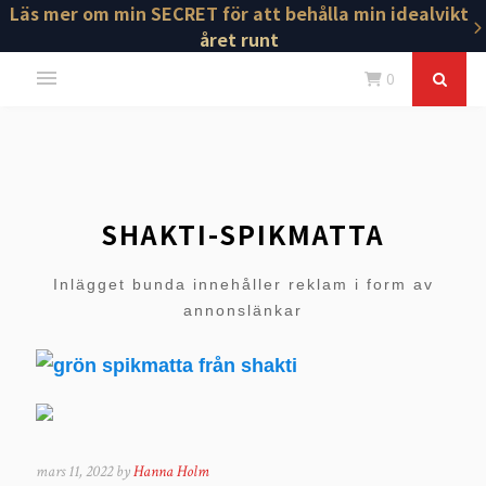
Läs mer om min SECRET för att behålla min idealvikt
året runt
0
SHAKTI-SPIKMATTA
Inlägget bunda innehåller reklam i form av
annonslänkar
mars 11, 2022 by
Hanna Holm